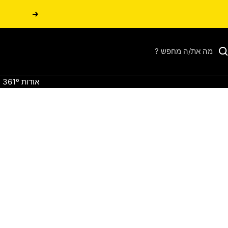
הקודם
אודות 361º