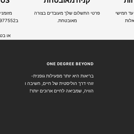
ות
קניה מאובטחת
 US
 עד חמישי
פרטי התשלום שלך מעובדים בצורה
מזומנים
אלות
מאובטחת.
בWHATSAPP 054-7977552
או בטל-06260
ONE DEGREE BEYOND
בריאות היא יותר מפעילות גופנית-
זוהי דרך הוליסטית של חיים, חשיבה ו
הוויה, שמביאה לחיים ארוכים יותר!