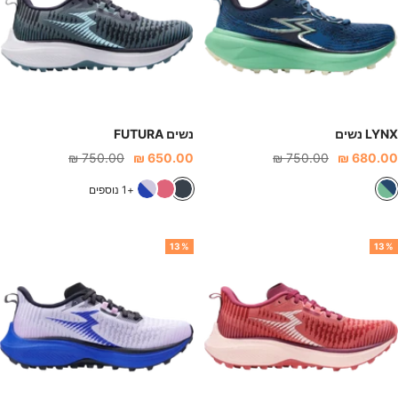
ל
ה
ת
LYNX נשים
נשים FUTURA
חיר
מחיר
מחיר
מחיר
750.00 ₪
650.00 ₪
750.00 ₪
680.00 ₪
נחה
רגיל
הנחה
רגיל
כ
כ
ו
כ
+1 נוספים
ח
ח
ר
ס
ו
ו
ו
ף
13%
13%
ל
ל
ד
כ
כ
כ
ח
ה
ה
ו
ה
ה
ל
י
(
נ
ר
א
י
ו
פ
י