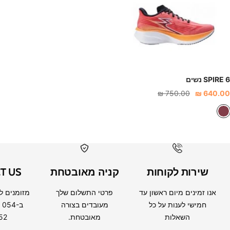
ר
ס
ק
SPIRE 6 נשים
חיר
מחיר
750.00 ₪
640.00 ₪
נחה
רגיל
א
ד
ו
ם
שירות לקוחות
קניה מאובטחת
T US
אנו זמינים מיום ראשון עד
פרטי התשלום שלך
מזומנים ל
חמישי לענות על כל
מעובדים בצורה
ב 054
השאלות
מאובטחת.
52