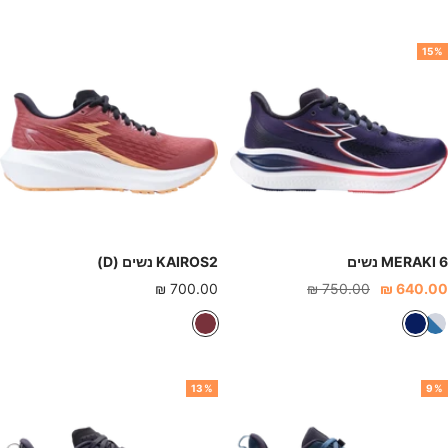
ר
ח
ח
פ
ח
ו
ו
ו
ו
ו
15%
ד
ל
ל
ר
ל
א
כ
ת
כ
פ
ה
כ
ה
ר
ה
ל
ה
ס
ת
ק
MERAKI 6 נשים
KAIROS2 נשים (D)
חיר
מחיר
מחיר
700.00 ₪
750.00 ₪
640.00 ₪
נחה
רגיל
הנחה
א
כ
ב
פ
ח
ו
ו
ו
ר
13%
9%
ר
ל
ד
ת
כ
ו
כ
ה