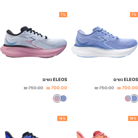
כ
ר
כ
ר
ל
ו
ל
ו
7%
7%
ת
ד
ת
ד
ב
כ
ב
כ
ה
ה
ה
ה
י
ה
י
ה
ר
ר
ELEOS נשים
ELEOS נשים
חיר
מחיר
מחיר
מחיר
750.00 ₪
700.00 ₪
750.00 ₪
700.00 ₪
נחה
רגיל
הנחה
רגיל
ת
א
ת
א
כ
פ
כ
פ
ל
ו
ל
ו
16%
16%
ת
ר
ת
ר
ב
ו
ב
ו
ה
ר
ה
ר