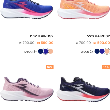
י
ו
י
ו
ר
ד
ר
ד
KAIROS2 נשים
KAIROS2 נשים
חיר
מחיר
מחיר
מחיר
700.00 ₪
590.00 ₪
700.00 ₪
590.00 ₪
נחה
רגיל
הנחה
רגיל
ו
כ
כ
ו
כ
כ
+2 נוספים
+2 נוספים
ר
ח
ח
ר
ח
ח
ו
ו
ו
ו
ו
ו
16%
16%
ד
ל
ל
ד
ל
ל
א
כ
א
כ
פ
ה
פ
ה
ר
ה
ר
ה
ס
ס
ק
ק