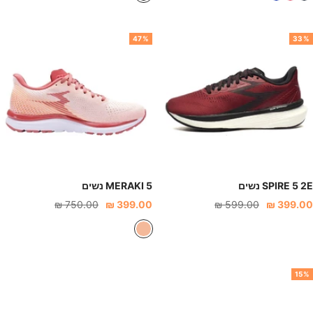
ח
ר
ס
ח
ו
ו
ף
ו
47%
33%
ל
ד
כ
ר
כ
ח
ה
ו
ה
ל
(
נ
א
י
פ
י
ו
ב
ר
י
SPIRE 5 2E נשים
MERAKI 5 נשים
)
חיר
מחיר
מחיר
מחיר
750.00 ₪
399.00 ₪
599.00 ₪
399.00 ₪
נחה
רגיל
הנחה
רגיל
ו
ר
ו
15%
ד
א
פ