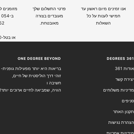
אנו זמינים מיום ראשון עד
פרטי התשלום שלך
מזומנים ל
חמישי לענות על כל
מעובדים בצורה
ב 054
השאלות
מאובטחת.
52
או בטל-0733406260
ONE DEGREE BEYOND
DEGREES 361
אודות 361
בריאות היא יותר מפעילות גופנית-
זוהי דרך הוליסטית של חיים,
יצירת קשר
חשיבה ו
מדיניות משלוחים
הוויה, שמביאה לחיים ארוכים יותר!
סניפים
תקנון האתר
הצהרת נגישות
מידינות אחריות