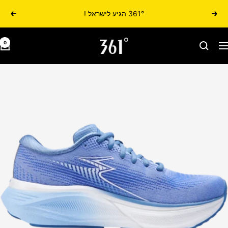
361° הגיע לישראל !
הקודם
הבא
361israel.co.il
0
יווט