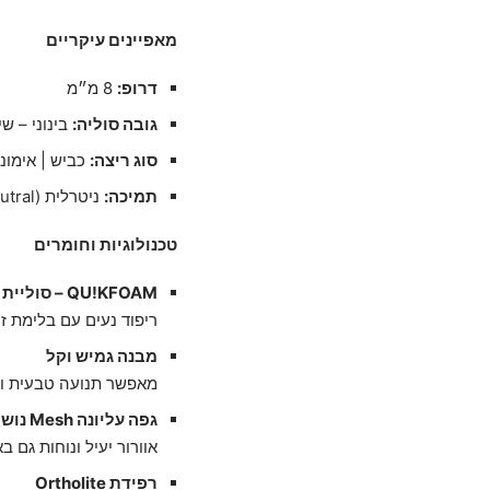
מאפיינים עיקריים
דרופ:
8 מ״מ
גובה סוליה:
בינוני – שי
סוג ריצה:
כביש | אימוני
תמיכה:
ניטרלית (Neutral)
טכנולוגיות וחומרים
QU!KFOAM – סוליית ביניים
ריפוד נעים עם בלימת ז
מבנה גמיש וקל
מאפשר תנועה טבעית וז
גפה עליונה Mesh נושם
אוורור יעיל ונוחות גם ב
רפידת Ortholite