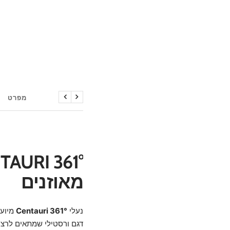
תיאור
מפרט
הקודם
הבא
מאוזנים
נעלי
361° Centauri
מיועד
דגם ורסטילי שמתאים לרצי