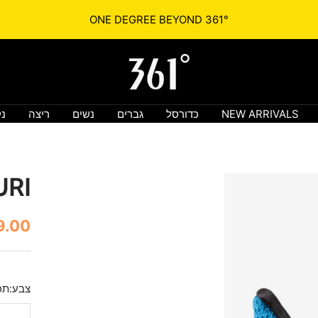
361° הגיע לישראל !
361israel.co.il
NEW ARRIVALS
כדורסל
גברים
נשים
ריצה
נק
AURI
מחיר
.00 ₪
הנחה
צבע:
תכ
תכלת