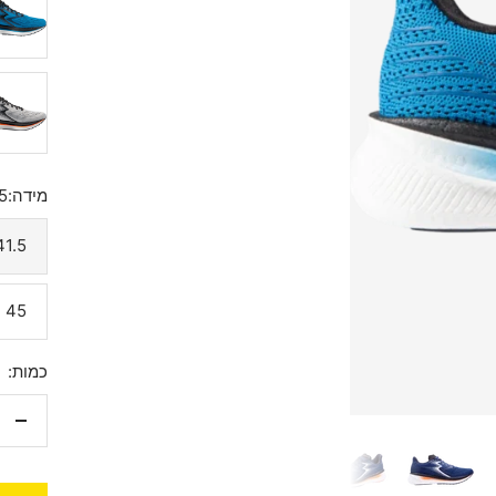
אפור
מידה:
5
41.5
45
כמות:
הקט
כמו