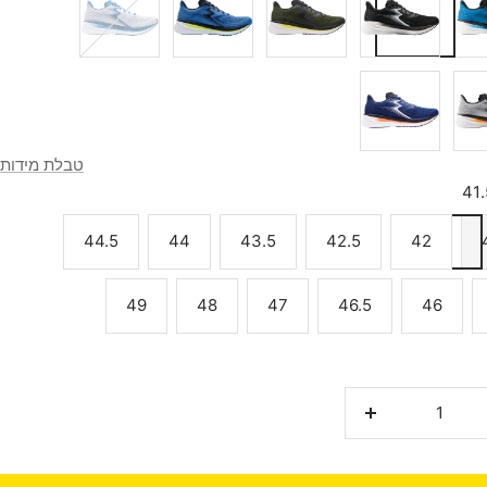
זית
צהוב
כסף
כחול
טבלת מידות
41.
44.5
44
43.5
42.5
42
49
48
47
46.5
46
נת
הגדלת
ת
כמות