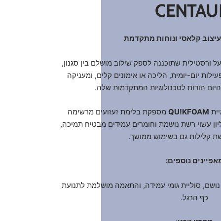
CENTAU
36 הוא נעל ורסטילית שתוכננה לספק שילוב מושלם בין סגנון,
ילות יום-יומית, הליכה או אימונים קלים, ומעניקה
היום הודות לטכנולוגיות המתקדמות שלה.
יית
QU!KFOAM
מספקת בלימת זעזועים מרשימה
ון עשוי רשת נושמת וחומרים עמידים מבטיח תמיכה,
ת קלילות גם בשימוש ממושך.
אפיינים נוספים:
QU!KF, חלק עליון נושם, סוליית גומי עמידה, והתאמה מושלמת לתנועת
כף הרגל.