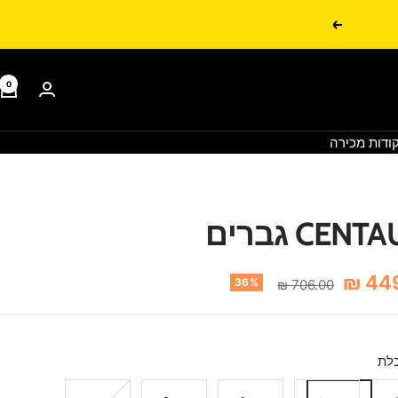
הבא
0
ודות מכירה
CENT גברים
449
מחיר
36%
706.00 ₪
רגיל
לת
שחור
ירוק
כחול
אפור