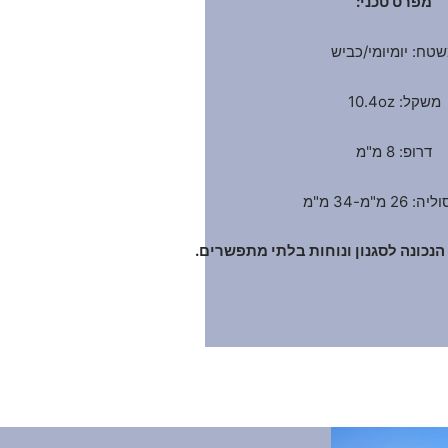
מפרט טכני:
טח: יומיומי/כביש
משקל: 10.4oz
דרופ: 8 מ"מ
2 מ"מ-34 מ"מ