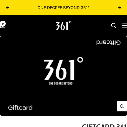
361° ONE DEGREE BEYOND
הקודם
הבא
361israel.co.il
0
יווט
הגדלה
361 GIFTCARD