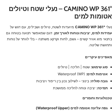
361° CAMINO WP – נעלי שטח וטיולים
אטומות למים
נעלי
361° CAMINO WP
מיועדות לשטח, טיולים ושבילים, עם דגש על
עמידות למים, יציבות ונוחות לאורך זמן
. דגם שמאפשר תנועה בטוחה גם
בתנאי מזג אוויר קשים – גשם, לחות וקרקע משתנה – בלי לוותר על נוחות
ותחושת שליטה.
מאפיינים עיקריים
סוג שימוש:
שטח | הליכה | טיולים
אטימות למים:
Waterproof (WP)
גובה סוליה:
בינוני – לשילוב נכון בין ריפוד ויציבות
תמיכה:
יציבה ונוחה להליכה ממושכת
טכנולוגיות וחומרים
גפה עליונה אטומה למים (Waterproof Upper)