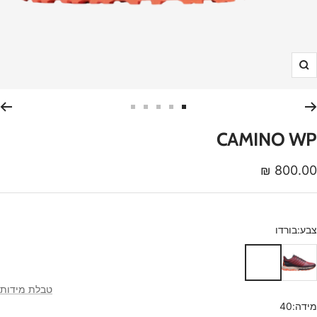
הגדלה
עבור
עבור
עבור
עבור
עבור
לשקופית
לשקופית
לשקופית
לשקופית
לשקופית
CAMINO WP
5
4
3
2
1
חיר
800.00 ₪
נחה
צבע:
בורדו
בורדו
טבלת מידות
מידה:
40