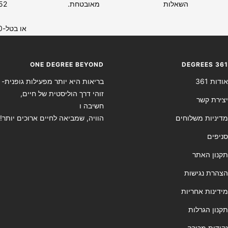
השאלות
מאובטחת.
52
או בטל-0733406260
ONE DEGREE BEYOND
DEGREES 361
אודות 361
בריאות היא יותר מפעילות גופנית-
זוהי דרך הוליסטית של חיים,
יצירת קשר
חשיבה ו
מדיניות משלוחים
הוויה, שמביאה לחיים ארוכים יותר!
סניפים
תקנון האתר
הצהרת נגישות
מידינות אחריות
תקנון הגרלות
נקודות מכירה