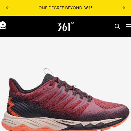
361° ONE DEGREE BEYOND
הקודם
הבא
361israel.co.il
0
יווט