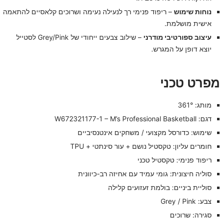
נוחות שימוש
– ריפוד פנימי רך לנעילה נעימה ושרוכים קלאסיים להתאמה
אישית מושלמת.
עיצוב ספורטיבי מודרני
– שילוב צבעים ייחודי של Grey/Pink לסטייל
יוצא דופן על המגרש.
מפרט טכני
מותג: 361°
דגם: W672321177-1 – M’s Professional Basketball
שימוש: כדורסל מקצועי / משחקים אינטנסיביים
חומרים עליון: טקסטיל נושם + עור סינתטי + TPU
ריפוד פנימי: טקסטיל טכני
סוליה חיצונית: גומי עמיד עם אחיזה רב-כיוונית
סוליית ביניים: בולמת זעזועים קלילה
צבע: Grey / Pink
סגירה: שרוכים