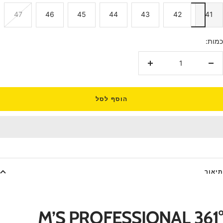
47
46
45
44
43
42
41
כמות:
הקטנת
הגדלת
כמות
כמות
הוסף לסל
תיאור
361° M’S PROFESSIONAL