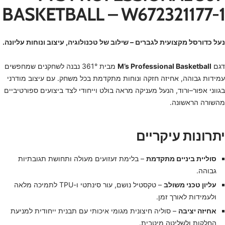
BASKETBALL – W672321177-1
נעל כדורסל מקצועית לגברים – שילוב של טכנולוגיה, עיצוב ונוחות עליונה.
דגם
M’s Professional Basketball
מבית 361° נבנה לשחקנים שמחפשים
עמידות גבוהה, אחיזה חזקה ונוחות מתקדמת בכל משחק. עם עיצוב מודרני
בגווני אפור–ורוד, הנעל מעניקה מראה בולט וייחודי לצד ביצועים ספורטיביים
מהשורה הראשונה.
יתרונות עיקריים
סוליית ביניים מתקדמת
– בלימת זעזועים מעולה ותחושת תגובתיות
גבוהה.
עליון טכני משולב
– טקסטיל נושם, עור סינתטי ו-TPU לתמיכה מלאה
ולעמידות לאורך זמן.
אחיזה יציבה
– סוליה חיצונית מגומי איכותי עם תבנית ייחודית למניעת
החלקות ולשליטה מיטבית.