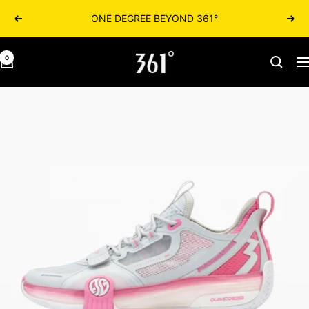
361° ONE DEGREE BEYOND
הקודם
הבא
361israel.co.il
0
יווט