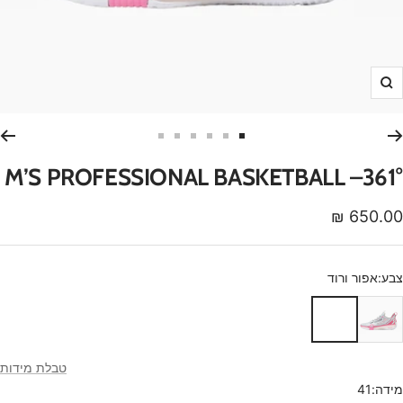
הגדלה
עבור
עבור
עבור
עבור
עבור
עבור
לשקופית
לשקופית
לשקופית
לשקופית
לשקופית
לשקופית
M’S PROFESSIONAL BASKETBALL –361°
6
5
4
3
2
1
חיר
650.00 ₪
נחה
צבע:
אפור ורוד
אפור
ורוד
טבלת מידות
מידה:
41