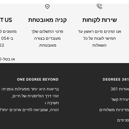
שירות לקוחות
קניה מאובטחת
T US
אנו זמינים מיום ראשון עד
פרטי התשלום שלך
מזומנים ל
חמישי לענות על כל
מעובדים בצורה
ב 054
השאלות
מאובטחת.
52
או בטל-0733406260
ONE DEGREE BEYOND
DEGREES 361
אודות 361
בריאות היא יותר מפעילות גופנית-
זוהי דרך הוליסטית של חיים,
יצירת קשר
חשיבה ו
מדיניות משלוחים
הוויה, שמביאה לחיים ארוכים יותר!
סניפים