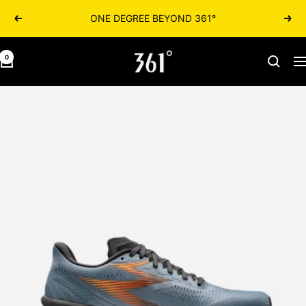
361° ONE DEGREE BEYOND
הקודם
הבא
361israel.co.il
0
יווט